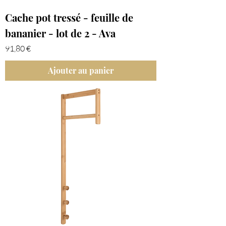
Cache pot tressé - feuille de
bananier - lot de 2 - Ava
Prix
91,80 €
Ajouter au panier