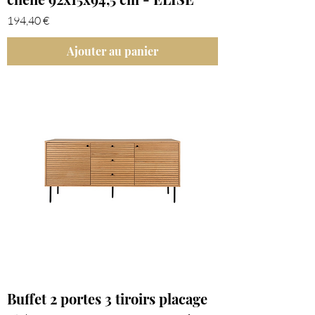
Prix
194,40 €
Ajouter au panier
Buffet 2 portes 3 tiroirs placage