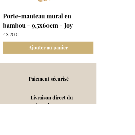
Porte-manteau mural en
bambou - 9,5x60cm - Joy
Prix
43,20 €
Ajouter au panier
Paiement sécurisé
Livraison direct du
fournisseur au
client
Satisfait ou remboursé