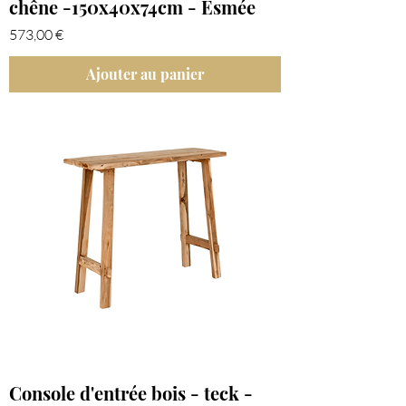
chêne -150x40x74cm - Esmée
Prix
573,00 €
Ajouter au panier
Console d'entrée bois - teck -