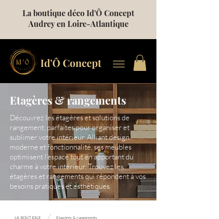
La boutique déco Id'Ô Concept
Audrey en Loire-Atlantique
Etagères & rangements
Découvrez les étagères et solutions de
rangement, parfaites pour organiser et
sublimer votre intérieur. Alliant design
moderne et fonctionnalité, ses meubles
optimisent l’espace tout en apportant du
charme à votre intérieur. Trouvez les
étagères et rangements qui répondent à vos
besoins pratiques et esthétiques.
/
LA BOUTIQUE
Etagères & rangements