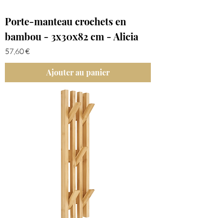
Porte-manteau crochets en
bambou - 3x30x82 cm - Alicia
Prix
57,60 €
Ajouter au panier