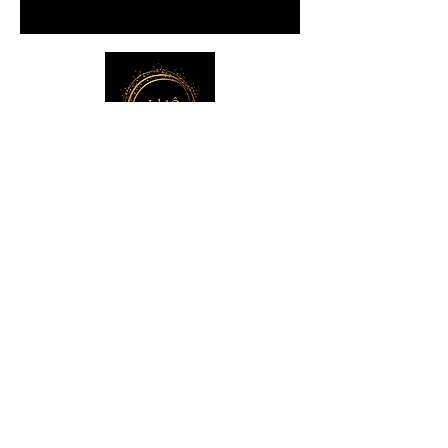
Id'Ô Concept Audrey
Décoratrice d'intérieur à
Nozay, Héric,
Nort-sur-Erdre,Blain,Châteaubriant,Derval,
Grand-
Fourgeray,Savenay,Pontchâteau,Bouvron,
Nantes,Bain-de-Bretagne,Sucé-sur-Erdre,
Pouancé, Redon.
En Loire-Atlantique (44), le Maine et Loire (49),
l'Ile et Vilaine (35), le Morbihan (56
), Deux -
Sèvres (79)