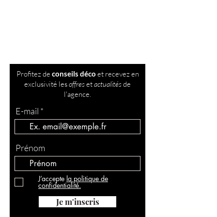
Abonnez-vous à ma
newsletter !
Profitez de
conseils déco
et recevez en
exclusivité les
offres
et
actualités
de
l'agence.
E-mail
Prénom
J’accepte
la politique de
confidentialité.
Je m'inscris